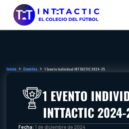
Ir
al
contenido
Inicio
Eventos
1 Evento Individual INTTACTIC 2024-25
1 EVENTO INDIVI
INTTACTIC 2024-
Fecha:
1 de diciembre de 2024