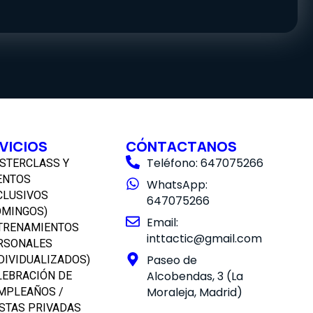
VICIOS
CÓNTACTANOS
Teléfono: 647075266
STERCLASS Y
ENTOS
WhatsApp:
CLUSIVOS
647075266
OMINGOS)
Email:
TRENAMIENTOS
inttactic@gmail.com
RSONALES
Paseo de
NDIVIDUALIZADOS)
Alcobendas, 3 (La
LEBRACIÓN DE
Moraleja, Madrid)
MPLEAÑOS /
ESTAS PRIVADAS