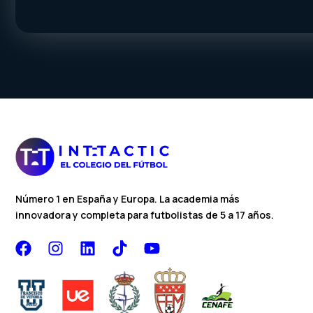
Número 1 en España y Europa. La academia más
innovadora y completa para futbolistas de 5 a 17 años.
F
I
L
T
Y
a
n
i
i
o
c
s
n
k
u
e
t
k
t
t
b
a
e
o
u