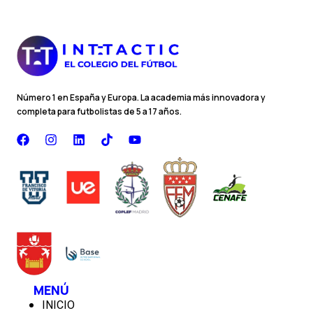
Número 1 en España y Europa. La academia más innovadora y
completa para futbolistas de 5 a 17 años.
F
I
L
T
Y
a
n
i
i
o
c
s
n
k
u
e
t
k
t
t
b
a
e
o
u
o
g
d
k
b
o
r
i
e
k
a
n
m
MENÚ
INICIO