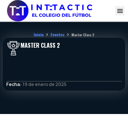
Ir
al
contenido
Inicio
Eventos
Master Class 2
MASTER CLASS 2
Fecha:
19 de enero de 2025