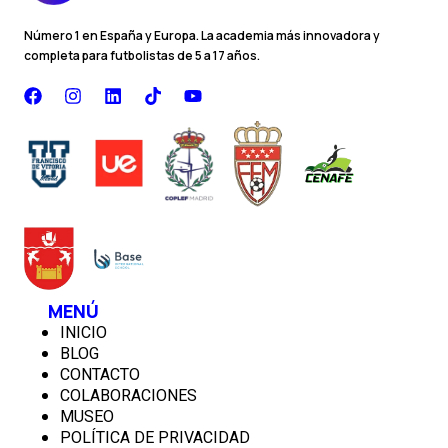
Número 1 en España y Europa. La academia más innovadora y
completa para futbolistas de 5 a 17 años.
F
I
L
T
Y
a
n
i
i
o
c
s
n
k
u
e
t
k
t
t
b
a
e
o
u
o
g
d
k
b
o
r
i
e
k
a
n
m
MENÚ
INICIO
BLOG
CONTACTO
COLABORACIONES
MUSEO
POLÍTICA DE PRIVACIDAD