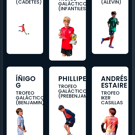
(CADETES)
(ALEVIN)
GALÁCTICOS
(INFANTILES)
ÍÑIGO
PHILLIPE
ANDRÉS
G
ESTAIRE
TROFEO
GALÁCTICOS
TROFEO
TROFEO
(PREBENJAMIN)
GALÁCTICOS
IKER
(BENJAMIN)
CASILLAS