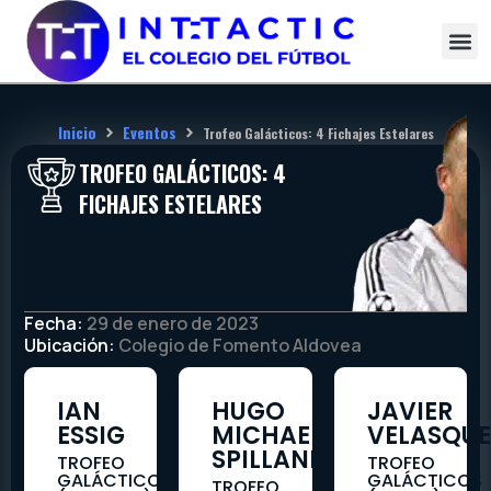
Ir
al
contenido
Inicio
Eventos
Trofeo Galácticos: 4 Fichajes Estelares
TROFEO GALÁCTICOS: 4
FICHAJES ESTELARES
Fecha:
29 de enero de 2023
Ubicación:
Colegio de Fomento Aldovea
IAN
HUGO
JAVIER
ESSIG
MICHAEL
VELASQUE
SPILLANE
TROFEO
TROFEO
GALÁCTICOS
GALÁCTICOS
TROFEO